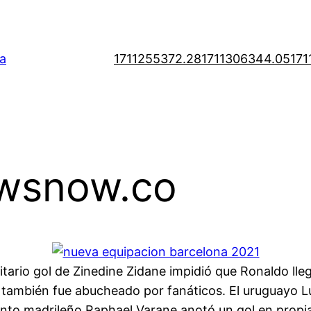
a
1711255372.28
1711306344.05
171
ewsnow.co
litario gol de Zinedine Zidane impidió que Ronaldo ll
también fue abucheado por fanáticos. El uruguayo Lu
junto madrileño Raphael Varane anotó un gol en propi