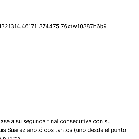
1321314.46
1711374475.76
xtw18387b6b9
egase a su segunda final consecutiva con su
is Suárez anotó dos tantos (uno desde el punto
a puerta.