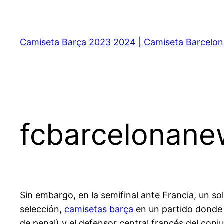
Saltar
al
contenido
Camiseta Barça 2023 2024 | Camiseta Barcelon
fcbarcelonan
Sin embargo, en la semifinal ante Francia, un so
selección,
camisetas barça
en un partido donde 
de penal) y el defensor central francés del con