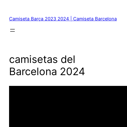
Saltar
al
Camiseta Barça 2023 2024 | Camiseta Barcelona
contenido
camisetas del
Barcelona 2024