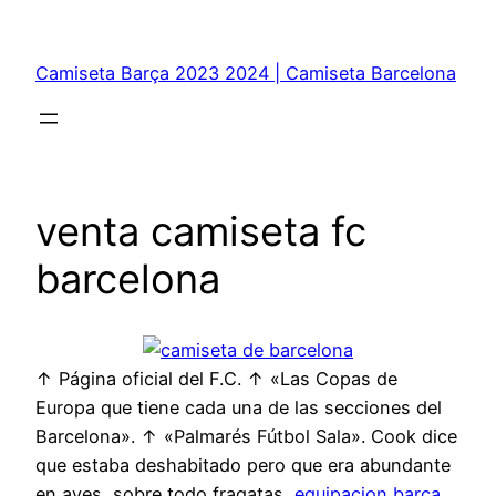
Saltar
al
Camiseta Barça 2023 2024 | Camiseta Barcelona
contenido
venta camiseta fc
barcelona
↑ Página oficial del F.C. ↑ «Las Copas de
Europa que tiene cada una de las secciones del
Barcelona». ↑ «Palmarés Fútbol Sala». Cook dice
que estaba deshabitado pero que era abundante
en aves, sobre todo fragatas,
equipacion barça