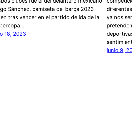
bos clubes fue el del delantero mexicano
competici
go Sánchez, camiseta del barça 2023
diferente
ien tras vencer en el partido de ida de la
ya nos se
percopa…
pretendem
lio 18, 2023
deportiva
sentimien
junio 9, 2