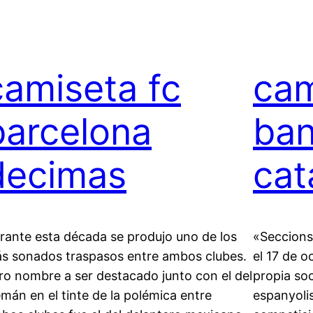
camiseta fc
cam
barcelona
ba
decimas
cat
rante esta década se produjo uno de los
«Seccions
s sonados traspasos entre ambos clubes.
el 17 de o
ro nombre a ser destacado junto con el del
propia soc
emán en el tinte de la polémica entre
espanyoli