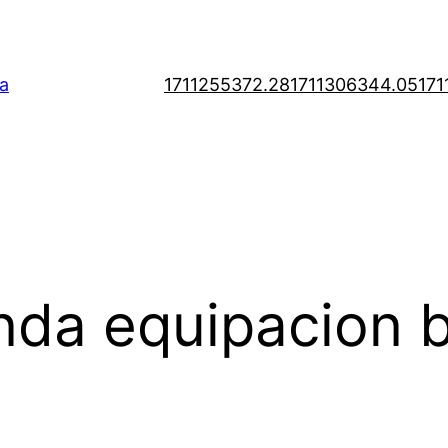
a
1711255372.28
1711306344.05
171
nda equipacion 