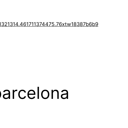
1321314.46
1711374475.76
xtw18387b6b9
barcelona