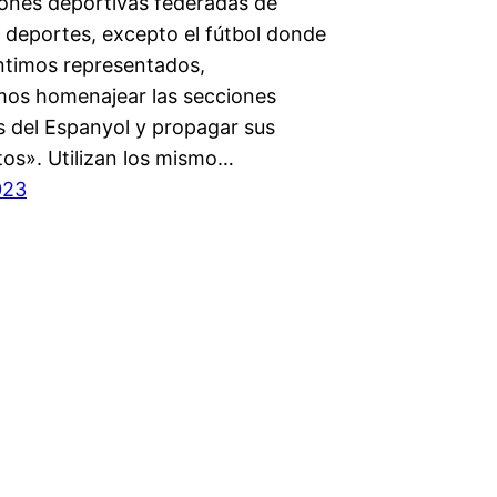
ones deportivas federadas de
s deportes, excepto el fútbol donde
ntimos representados,
os homenajear las secciones
s del Espanyol y propagar sus
tos». Utilizan los mismo…
023