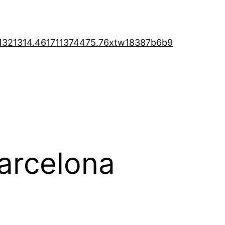
1321314.46
1711374475.76
xtw18387b6b9
barcelona