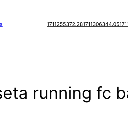
a
1711255372.28
1711306344.05
171
eta running fc 