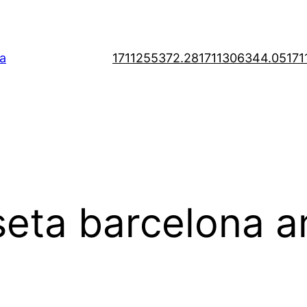
a
1711255372.28
1711306344.05
171
eta barcelona a