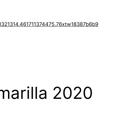
1321314.46
1711374475.76
xtw18387b6b9
marilla 2020