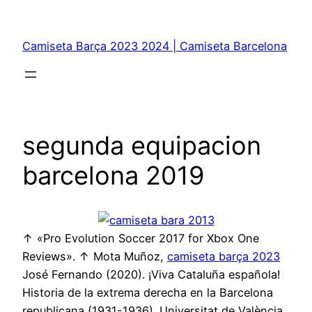
Saltar
al
Camiseta Barça 2023 2024 | Camiseta Barcelona
contenido
segunda equipacion
barcelona 2019
↑ «Pro Evolution Soccer 2017 for Xbox One
Reviews». ↑ Mota Muñoz,
camiseta barça 2023
José Fernando (2020). ¡Viva Cataluña española!
Historia de la extrema derecha en la Barcelona
republicana (1931-1936). Universitat de València.