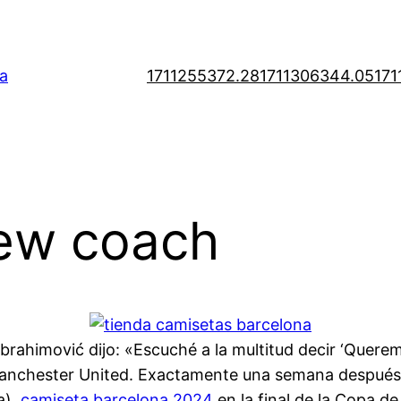
a
1711255372.28
1711306344.05
171
new coach
rahimović dijo: «Escuché a la multitud decir ‘Queremo
 Manchester United. Exactamente una semana después 
a),
camiseta barcelona 2024
en la final de la Copa de