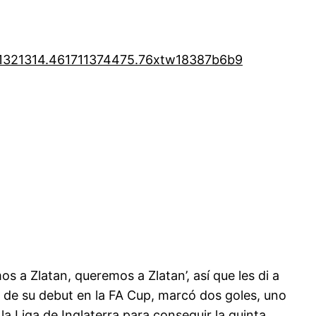
1321314.46
1711374475.76
xtw18387b6b9
s a Zlatan, queremos a Zlatan’, así que les di a
de su debut en la FA Cup, marcó dos goles, uno
 la Liga de Inglaterra para conseguir la quinta