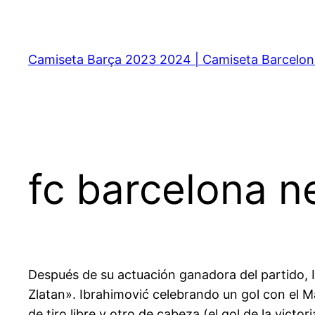
Saltar
al
contenido
Camiseta Barça 2023 2024 | Camiseta Barcelon
fc barcelona 
Después de su actuación ganadora del partido, Ib
Zlatan». Ibrahimović celebrando un gol con el
de tiro libre y otro de cabeza (el gol de la victori