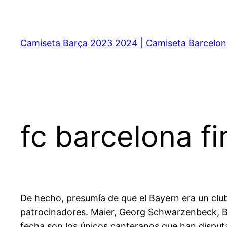
Saltar
al
contenido
Camiseta Barça 2023 2024 | Camiseta Barcelon
fc barcelona f
De hecho, presumía de que el Bayern era un club
patrocinadores. Maier, Georg Schwarzenbeck, B
fecha son los únicos canteranos que han disput