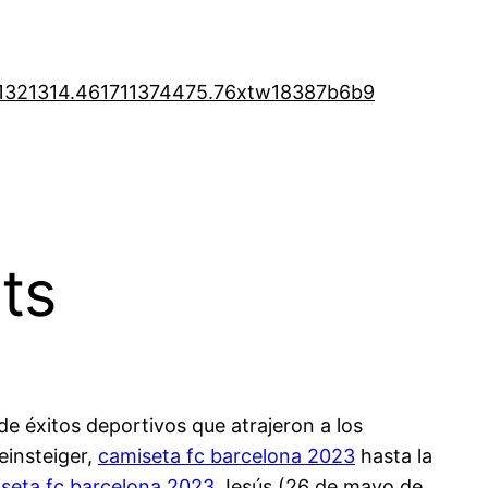
1321314.46
1711374475.76
xtw18387b6b9
ts
e éxitos deportivos que atrajeron a los
einsteiger,
camiseta fc barcelona 2023
hasta la
seta fc barcelona 2023
Jesús (26 de mayo de