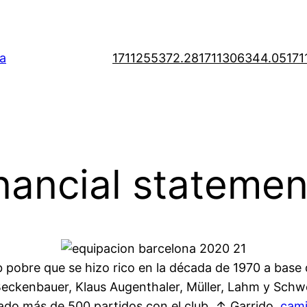
a
1711255372.28
1711306344.05
171
inancial statemen
 pobre que se hizo rico en la década de 1970 a base d
eckenbauer, Klaus Augenthaler, Müller, Lahm y Schw
ado más de 500 partidos con el club. ↑ Garrido,
cami