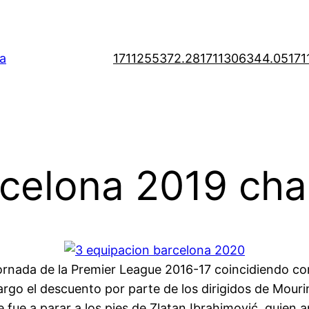
a
1711255372.28
1711306344.05
171
rcelona 2019 cha
 jornada de la Premier League 2016-17 coincidiendo co
argo el descuento por parte de los dirigidos de Mouri
je fue a parar a los pies de Zlatan Ibrahimović, quien