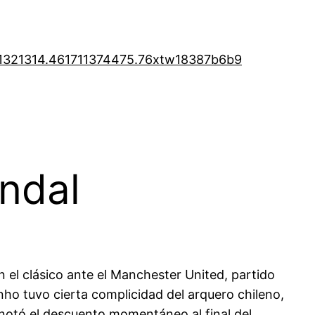
1321314.46
1711374475.76
xtw18387b6b9
ndal
n el clásico ante el Manchester United, partido
nho tuvo cierta complicidad del arquero chileno,
 anotó el descuento momentáneo al final del