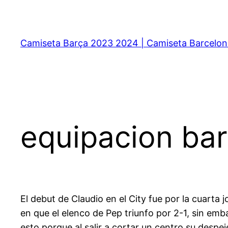
Saltar
al
contenido
Camiseta Barça 2023 2024 | Camiseta Barcelon
equipacion ba
El debut de Claudio en el City fue por la cuarta
en que el elenco de Pep triunfo por 2-1, sin emb
esto porque al salir a cortar un centro su despe