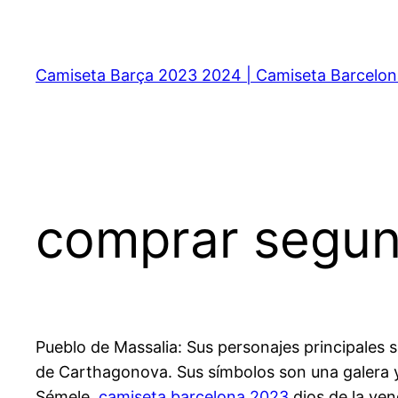
Saltar
al
contenido
Camiseta Barça 2023 2024 | Camiseta Barcelon
comprar segun
Pueblo de Massalia: Sus personajes principales s
de Carthagonova. Sus símbolos son una galera y
Sémele,
camiseta barcelona 2023
dios de la ven