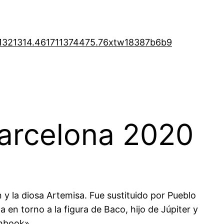
1321314.46
1711374475.76
xtw18387b6b9
arcelona 2020
 y la diosa Artemisa. Fue sustituido por Pueblo
n torno a la figura de Baco, hijo de Júpiter y
chbook».