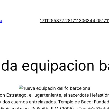
a
1711255372.28
1711306344.05
171
da equipacion b
on Estratego, el lugarteniente, el sacerdote Hefastión
 dos cuernos entrelazados. Templo de Baco: Fundada e
dimia y el vino. ↑ Smith, K.V. (2005). «Tupaia’s Sket