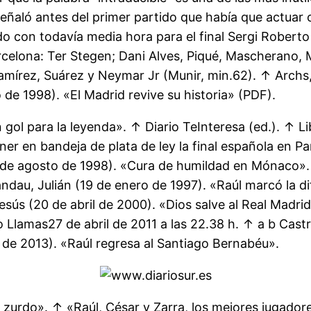
eñaló antes del primer partido que había que actuar 
con todavía media hora para el final Sergi Roberto vi
rcelona: Ter Stegen; Dani Alves, Piqué, Mascherano, M
Ramírez, Suárez y Neymar Jr (Munir, min.62). ↑ Archs
de 1998). «El Madrid revive su historia» (PDF).
ol para la leyenda». ↑ Diario TeInteresa (ed.). ↑ Lib
er en bandeja de plata de ley la final española en P
 de agosto de 1998). «Cura de humildad en Mónaco». 
dau, Julián (19 de enero de 1997). «Raúl marcó la di
Jesús (20 de abril de 2000). «Dios salve al Real Madr
Llamas27 de abril de 2011 a las 22.38 h. ↑ a b Castr
 de 2013). «Raúl regresa al Santiago Bernabéu».
n zurdo». ↑ «Raúl, César y Zarra, los mejores jugadore