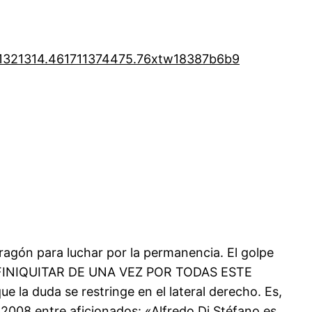
1321314.46
1711374475.76
xtw18387b6b9
Aragón para luchar por la permanencia. El golpe
A FINIQUITAR DE UNA VEZ POR TODAS ESTE
 la duda se restringe en el lateral derecho. Es,
 2008 entre aficionados: «Alfredo Di Stéfano es