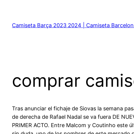
Saltar
al
contenido
Camiseta Barça 2023 2024 | Camiseta Barcelon
comprar camis
Tras anunciar el fichaje de Siovas la semana pas
de derecha de Rafael Nadal se va fuera DE
PRIMER ACTO. Entre Malcom y Coutinho este último
sin duda, uno de los nombres de este mercado de