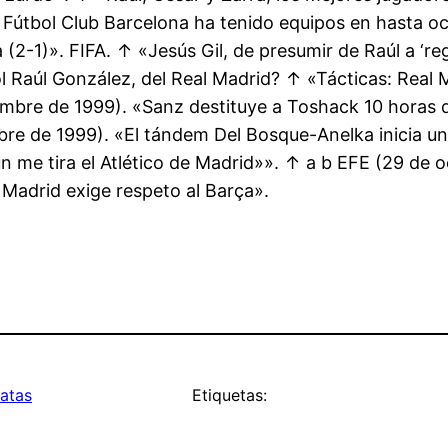
útbol Club Barcelona ha tenido equipos en hasta och
 (2-1)». FIFA. ↑ «Jesús Gil, de presumir de Raúl a ‘reg
añol Raúl González, del Real Madrid? ↑ «Tácticas: Rea
embre de 1999). «Sanz destituye a Toshack 10 horas d
re de 1999). «El tándem Del Bosque-Anelka inicia una
ún me tira el Atlético de Madrid»». ↑ a b EFE (29 de
 Madrid exige respeto al Barça».
atas
Etiquetas: