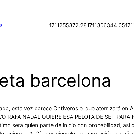
a
1711255372.28
1711306344.05
171
eta barcelona
ada, esta vez parece Ontiveros el que aterrizará en 
 NUEVO RAFA NADAL QUIERE ESA PELOTA DE SET PAR
 será quien parte de inicio con probabilidad, así que
 invierno. ↑ Cf., por ejemplo, esta votación del año