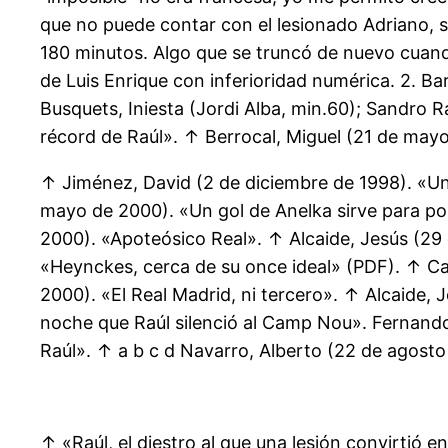
que no puede contar con el lesionado Adriano, s
180 minutos. Algo que se truncó de nuevo cuando 
de Luis Enrique con inferioridad numérica. 2. Ba
Busquets, Iniesta (Jordi Alba, min.60); Sandro 
récord de Raúl». ↑ Berrocal, Miguel (21 de mayo 
↑ Jiménez, David (2 de diciembre de 1998). «Un g
mayo de 2000). «Un gol de Anelka sirve para pon
2000). «Apoteósico Real». ↑ Alcaide, Jesús (29
«Heynckes, cerca de su once ideal» (PDF). ↑ Can
2000). «El Real Madrid, ni tercero». ↑ Alcaide, 
noche que Raúl silenció al Camp Nou». Fernando 
Raúl». ↑ a b c d Navarro, Alberto (22 de agosto
↑ «Raúl, el diestro al que una lesión convirtió e