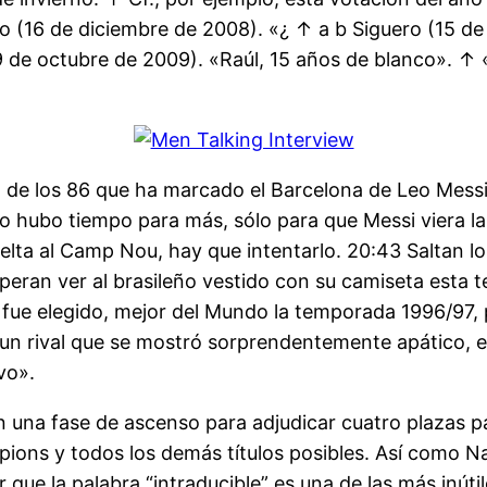
igo (16 de diciembre de 2008). «¿ ↑ a b Siguero (15 
 de octubre de 2009). «Raúl, 15 años de blanco». ↑ «1
o, de los 86 que ha marcado el Barcelona de Leo Mess
 hubo tiempo para más, sólo para que Messi viera la a
uelta al Camp Nou, hay que intentarlo. 20:43 Saltan lo
eran ver al brasileño vestido con su camiseta esta t
 fue elegido, mejor del Mundo la temporada 1996/97, 
 un rival que se mostró sorprendentemente apático, 
vo».
 una fase de ascenso para adjudicar cuatro plazas pa
ions y todos los demás títulos posibles. Así como Nap
que la palabra “intraducible” es una de las más inútil