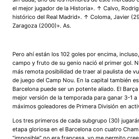
el mejor jugador de la Historia». ↑ Calvo, Rodr
histórico del Real Madrid». ↑ Coloma, Javier (29
Zaragoza (2000)». As.
Pero ahí están los 102 goles por encima, inclus
campo y fruto de su genio nació el primer gol. No
más remota posibilidad de traer al paulista de v
de juego del Camp Nou. En la capital también esp
Barcelona puede ser un potente aliado. El Barça
mejor versión de la temporada para ganar 3-1 a
máximos goleadores de Primera División en acti
Los tres primeros de cada subgrupo (30) jugarán
etapa gloriosa en el Barcelona con cuatro Champ
“imposible” no era francesa, yo me permito creer 