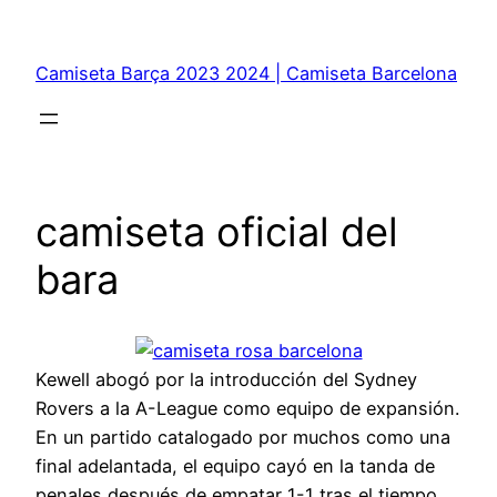
Saltar
al
Camiseta Barça 2023 2024 | Camiseta Barcelona
contenido
camiseta oficial del
bara
Kewell abogó por la introducción del Sydney
Rovers a la A-League como equipo de expansión.
En un partido catalogado por muchos como una
final adelantada, el equipo cayó en la tanda de
penales después de empatar 1-1 tras el tiempo