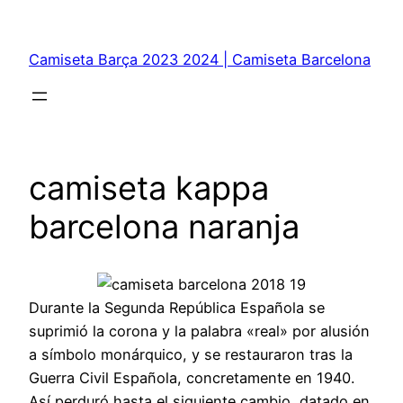
Saltar
al
Camiseta Barça 2023 2024 | Camiseta Barcelona
contenido
camiseta kappa
barcelona naranja
Durante la Segunda República Española se
suprimió la corona y la palabra «real» por alusión
a símbolo monárquico, y se restauraron tras la
Guerra Civil Española, concretamente en 1940.
Así perduró hasta el siguiente cambio, datado en