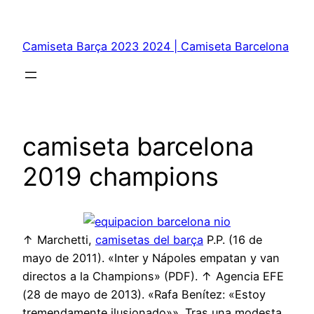
Saltar
al
Camiseta Barça 2023 2024 | Camiseta Barcelona
contenido
camiseta barcelona
2019 champions
↑ Marchetti,
camisetas del barça
P.P. (16 de
mayo de 2011). «Inter y Nápoles empatan y van
directos a la Champions» (PDF). ↑ Agencia EFE
(28 de mayo de 2013). «Rafa Benítez: «Estoy
tremendamente ilusionado»». Tras una modesta