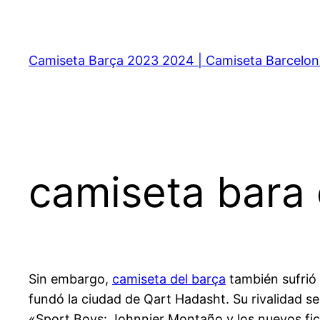
Saltar
al
contenido
Camiseta Barça 2023 2024 | Camiseta Barcelon
camiseta bara
Sin embargo,
camiseta del barça
también sufrió 
fundó la ciudad de Qart Hadasht. Su rivalidad se
«Sport Boys: Johnnier Montaño y los nuevos fi