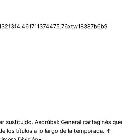
1321314.46
1711374475.76
xtw18387b6b9
er sustituido. Asdrúbal: General cartaginés que
e los títulos a lo largo de la temporada. ↑
imera División».