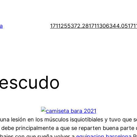
a
1711255372.28
1711306344.05
171
 escudo
una lesión en los músculos isquiotibiales y tuvo que s
 debe principalmente a que se reparten buena parte d
chajes con que sueña volver a
equipacion barcelona
Pr